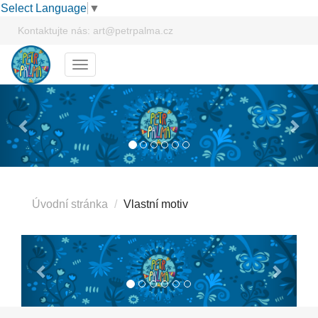
Select Language
▼
Kontaktujte nás:
art@petrpalma.cz
Menu
Previous
Next
Úvodní stránka
Vlastní motiv
Previous
Next