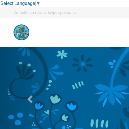
Select Language
▼
Kontaktujte nás:
art@petrpalma.cz
Previous